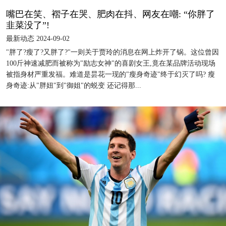
嘴巴在笑、褶子在哭、肥肉在抖、网友在嘲: “你胖了
韭菜没了”!
最新动态 2024-09-02
"胖了?瘦了?又胖了?"一则关于贾玲的消息在网上炸开了锅。这位曾因
100斤神速减肥而被称为"励志女神"的喜剧女王,竟在某品牌活动现场
被指身材严重发福。难道是昙花一现的"瘦身奇迹"终于幻灭了吗? 瘦
身奇迹:从"胖妞"到"御姐"的蜕变 还记得那...