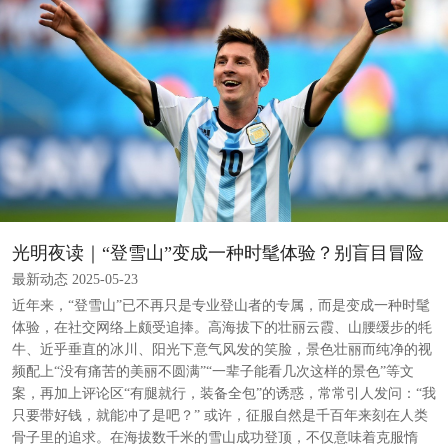
光明夜读｜“登雪山”变成一种时髦体验？别盲目冒险
最新动态 2025-05-23
近年来，“登雪山”已不再只是专业登山者的专属，而是变成一种时髦
体验，在社交网络上颇受追捧。高海拔下的壮丽云霞、山腰缓步的牦
牛、近乎垂直的冰川、阳光下意气风发的笑脸，景色壮丽而纯净的视
频配上“没有痛苦的美丽不圆满”“一辈子能看几次这样的景色”等文
案，再加上评论区“有腿就行，装备全包”的诱惑，常常引人发问：“我
只要带好钱，就能冲了是吧？” 或许，征服自然是千百年来刻在人类
骨子里的追求。在海拔数千米的雪山成功登顶，不仅意味着克服惰