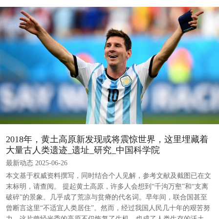
2018年，黄土高原新发现或将震惊世界，这里埋藏着
大量古人类遗迹_遗址_研究_中国科学院
最新动态 2025-06-26
本文基于权威资料撰写，同时结合个人见解，参考文献及截图已在文
末标明，请查阅。 提起黄土高原，许多人会想到“千沟万壑”和“支离
破碎”的景象。几乎成了荒凉与贫瘠的代名词。早年间，联合国甚至
曾断言这里“不适宜人类居住”。然而，经过我国人民几十年的艰苦努
力，这片曾经光秃的高原不仅恢复了生机，也成了人类生存的沃土。