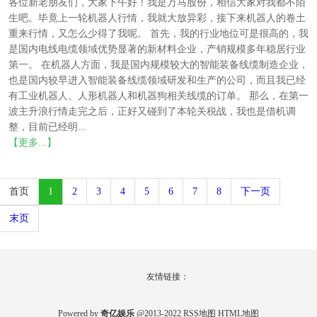
各位新老朋友们，大家下午好！我是万马股份，相信大家对我都不陌
生吧。毕竟上一轮机器人行情，我就大放异彩，接下来机器人的卷土
重来行情，又怎么少得了我呢。 首先，我的行业地位可是很高的，我
是国内电线电缆领域优势显著的新材料企业，产销规模多年稳居行业
第一。 在机器人方面，我是国内规模较大的智能装备线缆制造企业，
也是国内较早进入智能装备线缆领域研发和生产的公司，而且我已经
有工业机器人、人形机器人和机器狗相关线缆的订单。 那么，在第一
波主升浪行情走完之后，正好又碰到了本轮关税战，我也是借机调
整，目前已经明...
【更多...】
首页
1
2
3
4
5
6
7
8
下一页
末页
友情链接：
Powered by
奇亿娱乐
@2013-2022
RSS地图
HTML地图