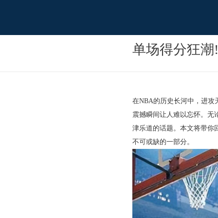
单场得分狂潮!
在NBA的历史长河中，进
震撼瞬间让人难以忘怀。无论
津乐道的话题。本文将带你
不可或缺的一部分。