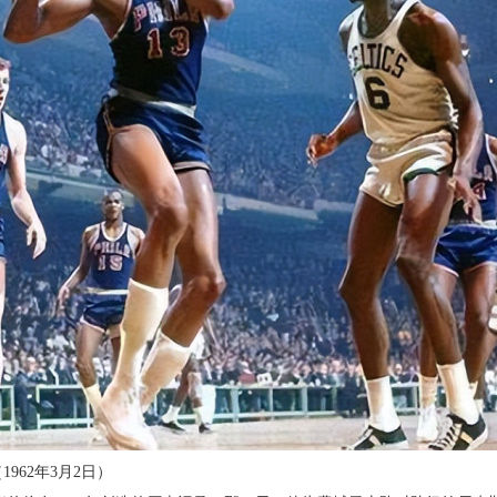
1962年3月2日）