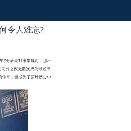
如何令人难忘?
的得分表现打破常规时，那种
的高分之夜无数次成为球迷津
的传奇，也成为了篮球历史中