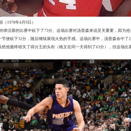
演（1978年4月9日）
与底特律活塞的比赛中砍下了73分。这场比赛对汤普森来说至关重要，因为他
节便砍下32分，随后继续展现火热的手感。这场比赛中，汤普森命中了2
虽然他最终错失了得分王的头衔（格文在同一天得到了63分），但这场比