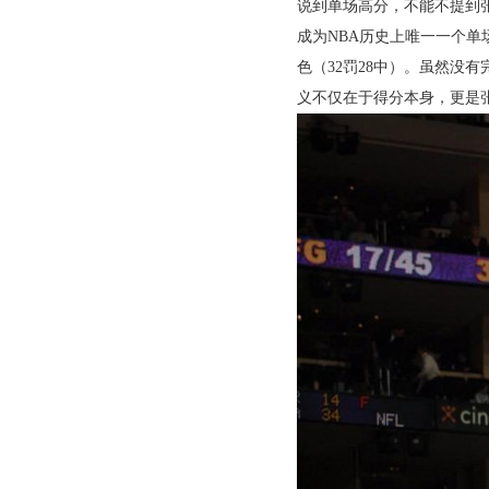
说到单场高分，不能不提到张
成为NBA历史上唯一一个
色（32罚28中）。虽然没
义不仅在于得分本身，更是